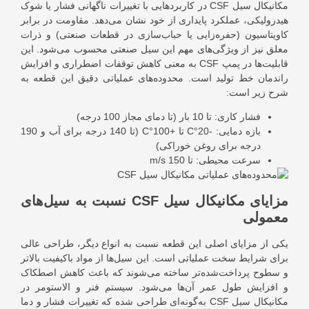
مکانیکال سیل CSF در کاربردهایی با تغییرات ناگهانی فشار یا شوک
هیدرولیکی، عملکرد پایداری از خود نشان می‌دهد. مقاومت در برابر
کاویتاسیون (حفره‌زایی یا حباب‌سازی در قطعات صنعتی) و ذرات
معلق نیز از ویژگی‌های مهم این سیل صنعتی محسوب می‌شود. این
قابلیت‌ها در پمپ CSF به معنی کاهش توقفات اضطراری و افزایش
راندمان خط تولید است. محدوده‌های عملیاتی دقیق این قطعه به
شرح زیر است:
فشار کاری: تا 10 بار (تا دمای مجاز 100 درجه)
بازه دمایی: -20°C تا +100°C (تا 140 درجه برای آب و 190
درجه برای روغن خوراکی)
سرعت محیطی: تا 150 m/s
مزایای مکانیکال سیل CSF نسبت به سیل‌های
معمولی
یکی از مزایای اصلی این قطعه نسبت به انواع دیگر، طراحی عالی
برای شرایط سخت عملیاتی است. این سیل‌ها از مواد باکیفیت بالاتر
و سطوح پرداخت‌شده‌تر ساخته می‌شوند که باعث کاهش اصطکاک
و افزایش طول عمر آن‌ها می‌شود. سیستم فنر و الاستومر در
مکانیکال سیل CSF به‌گونه‌ای طراحی شده که تغییرات فشار و دما