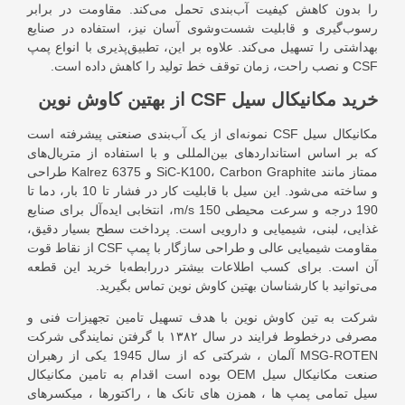
را بدون کاهش کیفیت آب‌بندی تحمل می‌کند. مقاومت در برابر
رسوب‌گیری و قابلیت شست‌وشوی آسان نیز، استفاده در صنایع
بهداشتی را تسهیل می‌کند. علاوه بر این، تطبیق‌پذیری با انواع پمپ
CSF و نصب راحت، زمان توقف خط تولید را کاهش داده است.
خرید مکانیکال سیل CSF از بهتین کاوش نوین
مکانیکال سیل CSF نمونه‌ای از یک آب‌بندی صنعتی پیشرفته است
که بر اساس استانداردهای بین‌المللی و با استفاده از متریال‌های
ممتاز مانند SiC-K100، Carbon Graphite و Kalrez 6375 طراحی
و ساخته می‌شود. این سیل با قابلیت کار در فشار تا 10 بار، دما تا
190 درجه و سرعت محیطی 150 m/s، انتخابی ایده‌آل برای صنایع
غذایی، لبنی، شیمیایی و دارویی است. پرداخت سطح بسیار دقیق،
مقاومت شیمیایی عالی و طراحی سازگار با پمپ CSF از نقاط قوت
آن است. برای کسب اطلاعات بیشتر دررابطه‌با خرید این قطعه
می‌توانید با کارشناسان بهتین کاوش نوین تماس بگیرید.
شرکت به تین کاوش نوین با هدف تسهیل تامین تجهیزات فنی و
مصرفی درخطوط فرایند در سال ۱۳۸۲ با گرفتن نمایندگی شرکت
MSG-ROTEN آلمان ، شرکتی که از سال 1945 یکی از رهبران
صنعت مکانیکال سیل OEM بوده است اقدام به تامین مکانیکال
سیل تمامی پمپ ها ، همزن های تانک ها ، راکتورها ، میکسرهای