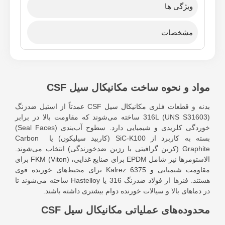
ویژگی ها
مشخصات
مواد و نحوه ساخت مکانیکال سیل CSF
بدنه و قطعات فلزی مکانیکال سیل CSF عمدتاً از استیل ضدزنگ
316L (UNS S31603) ساخته می‌شوند که مقاومت بالا در برابر
خوردگی کلریدی و شیمیایی دارد. سطوح آب‌بندی (Seal Faces)
بسته به کاربرد از SiC-K100 (کاربید سیلیکون) یا Carbon
Graphite (کربن گرافیتی با رزین ضدخورندگی) انتخاب می‌شوند.
الاستومرها نیز شامل EPDM برای صنایع غذایی، FKM (Viton) برای
مقاومت شیمیایی و Kalrez 6375 برای محیط‌های خورنده قوی
هستند. فنرها از فولاد ضدزنگ 316 یا Hastelloy ساخته می‌شوند تا
در دماهای بالا و سیالات خورنده دوام بیشتری داشته باشند.
محدوده‌های عملیاتی مکانیکال سیل CSF